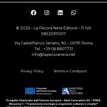
© 2026 – La Pecora Nera Editore – P.IVA
08525911007
Via Castelfranco Veneto, 90 – 00191 Roma
Tel. :
+39 06 8607731
info@lapecoranera.net
Privacy Policy
Termini e Condizioni
Progetto finanziato dall’Unione europea – Next Generation EU – PNRR,
Missione 1 – “Transizione ecologica organismi culturali e creativi”