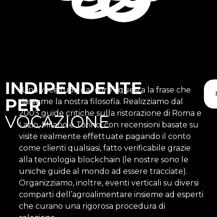
INDIPENDENTE
“Una voce fuori dal coro”, questa la frase che
PER
riassume la nostra filosofia. Realizziamo dal
2003 guide critiche sulla ristorazione di Roma e
VOCAZIONE
Lazio, Milano e Torino, con recensioni basate su
visite realmente effettuate pagando il conto
come clienti qualsiasi, fatto verificabile grazie
alla tecnologia blockchain (le nostre sono le
uniche guide al mondo ad essere tracciate).
Organizziamo, inoltre, eventi verticali su diversi
comparti dell’agroalimentare insieme ad esperti
che curano una rigorosa procedura di