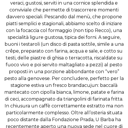
veraci, gustosi, serviti in una cornice splendida e
conviviale che permette di trascorrere momenti
davvero speciali. Pescando dal menù, che propone
piatti semplici e stagionali, abbiamo scelto di iniziare
con la focaccia col formaggio (non tipo Recco), una
specialità ligure gustosa, tipica dei forni. A seguire,
buoni i testaroli (un disco di pasta sottile, simile a una
crêpe, preparato con farina, acqua e sale, e cotto su
testi, delle piastre di ghisa o terracotta, riscaldate su
fuoco vivo e poi servito maltagliato a pezzi) al pesto
proposti in una porzione abbondante con “vero”
pesto alla genovese. Per concludere, perfetto per la
stagione estiva un fresco brandacujun: baccalà
mantecato con cipolla bianca, limone, patate e farina
di ceci, accompagnato da triangolini di farinata fritta.
In chiusura un caffè correttamente estratto ma non
particolarmente complesso. Oltre all’osteria situata
poco distante dalla Fondazione Prada, U Barba ha
recentemente aperto una nuova sede nel cuore di