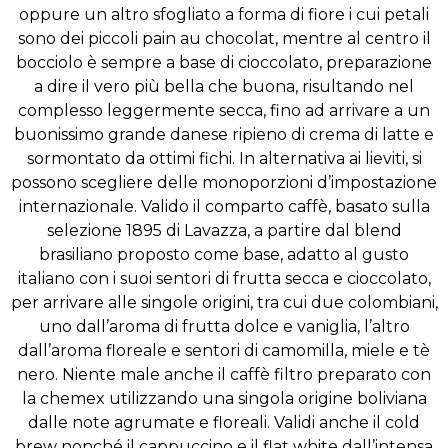
oppure un altro sfogliato a forma di fiore i cui petali
sono dei piccoli pain au chocolat, mentre al centro il
bocciolo è sempre a base di cioccolato, preparazione
a dire il vero più bella che buona, risultando nel
complesso leggermente secca, fino ad arrivare a un
buonissimo grande danese ripieno di crema di latte e
sormontato da ottimi fichi. In alternativa ai lieviti, si
possono scegliere delle monoporzioni d’impostazione
internazionale. Valido il comparto caffè, basato sulla
selezione 1895 di Lavazza, a partire dal blend
brasiliano proposto come base, adatto al gusto
italiano con i suoi sentori di frutta secca e cioccolato,
per arrivare alle singole origini, tra cui due colombiani,
uno dall’aroma di frutta dolce e vaniglia, l’altro
dall’aroma floreale e sentori di camomilla, miele e tè
nero. Niente male anche il caffè filtro preparato con
la chemex utilizzando una singola origine boliviana
dalle note agrumate e floreali. Validi anche il cold
brew nonché il cappuccino e il flat white dall’intensa