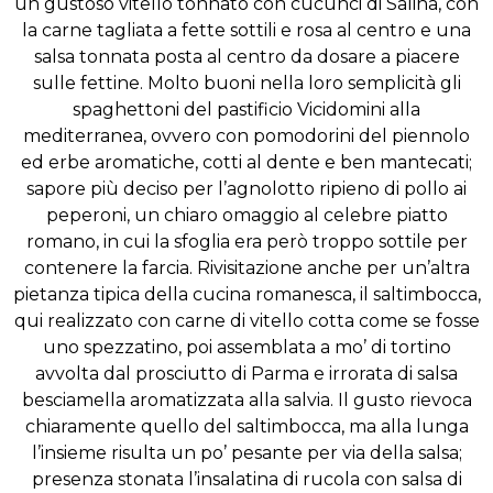
un gustoso vitello tonnato con cucunci di Salina, con
la carne tagliata a fette sottili e rosa al centro e una
salsa tonnata posta al centro da dosare a piacere
sulle fettine. Molto buoni nella loro semplicità gli
spaghettoni del pastificio Vicidomini alla
mediterranea, ovvero con pomodorini del piennolo
ed erbe aromatiche, cotti al dente e ben mantecati;
sapore più deciso per l’agnolotto ripieno di pollo ai
peperoni, un chiaro omaggio al celebre piatto
romano, in cui la sfoglia era però troppo sottile per
contenere la farcia. Rivisitazione anche per un’altra
pietanza tipica della cucina romanesca, il saltimbocca,
qui realizzato con carne di vitello cotta come se fosse
uno spezzatino, poi assemblata a mo’ di tortino
avvolta dal prosciutto di Parma e irrorata di salsa
besciamella aromatizzata alla salvia. Il gusto rievoca
chiaramente quello del saltimbocca, ma alla lunga
l’insieme risulta un po’ pesante per via della salsa;
presenza stonata l’insalatina di rucola con salsa di