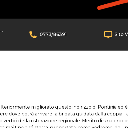
 -
0773/86391
Sito 
 ulteriormente migliorato questo indirizzo di Pontinia ed 
re dove potrà arrivare la brigata guidata dalla coppia Fa
 ai vertici della ristorazione regionale. Merito di una prop
nica mai fine a sé stessa, supportata, come vedremo, da una