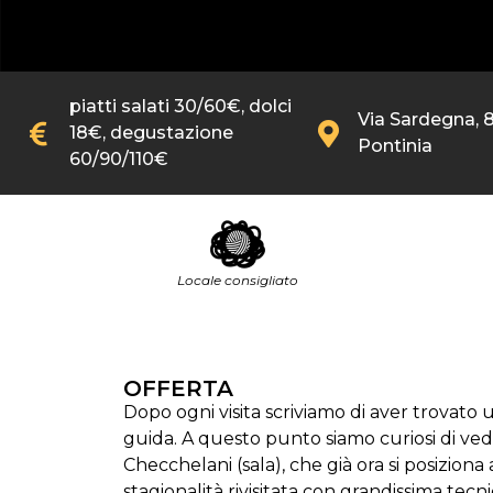
piatti salati 30/60€, dolci
Via Sardegna, 8
18€, degustazione
Pontinia
60/90/110€
Locale consigliato
OFFERTA
Dopo ogni visita scriviamo di aver trovato
guida. A questo punto siamo curiosi di vede
Checchelani (sala), che già ora si posiziona
stagionalità rivisitata con grandissima tec