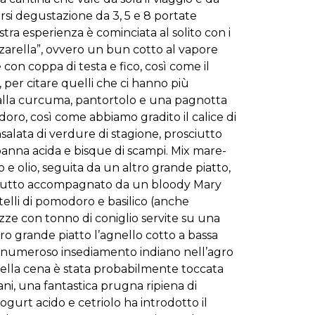
rsi degustazione da 3, 5 e 8 portate
tra esperienza è cominciata al solito con i
zzarella”, ovvero un bun cotto al vapore
con coppa di testa e fico, così come il
per citare quelli che ci hanno più
r alla curcuma, pantortolo e una pagnotta
oro, così come abbiamo gradito il calice di
salata di verdure di stagione, prosciutto
 panna acida e bisque di scampi. Mix mare-
e olio, seguita da un altro grande piatto,
 il tutto accompagnato da un bloody Mary
telli di pomodoro e basilico (anche
azze con tonno di coniglio servite su una
ro grande piatto l’agnello cotto a bassa
al numeroso insediamento indiano nell’agro
 della cena è stata probabilmente toccata
ni, una fantastica prugna ripiena di
ogurt acido e cetriolo ha introdotto il