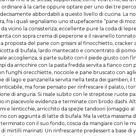
 ordinare à la carte oppure optare per uno dei tre perco
 decisamente abbordabili a questo livello di cucina. La nos
cura, fra i quali segnaliamo uno stupefacente “pane di mo
da vicino la consistenza; eccellente pure la coda di lepre 
nta con sopra crema di peperone e il ravanello tonnato, 
la proposta del pane con grissini al finocchietto, cracke
icotta di bufala, lardo mantecato e concentrato di pomod
accoglienza, si parte subito con il piede giusto con l’in
pi da arricchire con la pasta fredda servita a fianco con
n funghi orecchiette, nocciole e pane bruscato con aglio 
be di lago e panzanella servita nella testa dei gamberi,
ticabile, ma forse pensato per rinfrescare il palato, i tor
ione di anguria. Si risale subito con le strepitose ruote p
ano in piacevole evidenza e terminate con brodo dashi. Alt
mi e lenticchie, arricchito da spezie tandoori (omaggio 
iano con aggiunta di latte di bufala. Ma la vetta massima
terminato con il suo fondo, coscia da mangiare con le ma
i mirtilli marinati. Un rinfrescante predessert a base di y