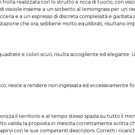
 frolla realizzata con lo strutto e ricca di tuorlo, con vis
di visciole insieme a un sorbetto al lemongrass per un ri
cceria e a un espresso di discreta complessità e garbata a
stazione che ora, sebbene molto equilibrati, risultano im
quadrate e colori scuri, risulta accogliente ed elegante. Un
co, riesce a rendere non ingessata ed eccessivamente fo
lorizza il territorio e al tempo stesso spazia su tutto il
 valida la proposta in mescita correttamente scritta c
rvi con le sue competenti descrizioni. Corretti i ricarichi