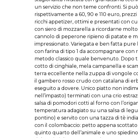
un servizio che non teme confronti. Si può
rispettivamente a 60, 90 e 110 euro, prezzi
ricchi appetizer, ottimi e presentati con 
con siero di mozzarella a ricordarne molto 
cannolo di peperone ripieno di patate e me
impressionato. Variegata e ben fatta pure 
con farina di tipo 1 da accompagnare con r
metodo classico quale benvenuto. Dopo tale 
cotto di cinghiale, mela campanella e scam
terra eccellente nella zuppa di vongole co
il gambero rosso crudo con catalana di er
eseguito a dovere. Unico piatto non indimen
nell’impasto) terminati con una crio estraz
salsa di pomodori cotti al forno con l’orig
temperatura adagiato su una salsa di legu
pontino) e servito con una tazza di tè ind
con il colombaccio: petto appena scottato 
quinto quarto dell’animale e uno spiedino d