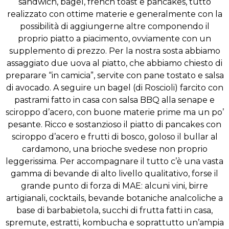
sandwich, bagel, french toast e pancakes, tutto
realizzato con ottime materie e generalmente con la
possibilità di aggiungerne altre componendo il
proprio piatto a piacimento, ovviamente con un
supplemento di prezzo. Per la nostra sosta abbiamo
assaggiato due uova al piatto, che abbiamo chiesto di
preparare “in camicia”, servite con pane tostato e salsa
di avocado. A seguire un bagel (di Roscioli) farcito con
pastrami fatto in casa con salsa BBQ alla senape e
sciroppo d’acero, con buone materie prime ma un po’
pesante. Ricco e sostanzioso il piatto di pancakes con
sciroppo d’acero e frutti di bosco, goloso il bullar al
cardamono, una brioche svedese non proprio
leggerissima. Per accompagnare il tutto c’è una vasta
gamma di bevande di alto livello qualitativo, forse il
grande punto di forza di MAE: alcuni vini, birre
artigianali, cocktails, bevande botaniche analcoliche a
base di barbabietola, succhi di frutta fatti in casa,
spremute, estratti, kombucha e soprattutto un’ampia