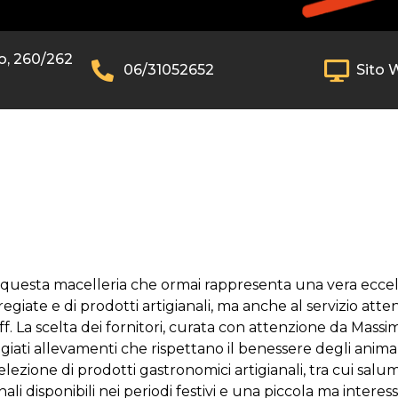
o, 260/262
06/31052652
Sito 
 a questa macelleria che ormai rappresenta una vera ecc
egiate e di prodotti artigianali, ma anche al servizio atten
ff. La scelta dei fornitori, curata con attenzione da Massim
giati allevamenti che rispettano il benessere degli animali
selezione di prodotti gastronomici artigianali, tra cui salu
nali disponibili nei periodi festivi e una piccola ma interes