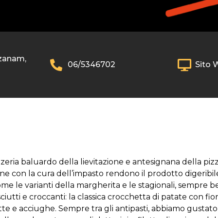
Ozanam,
06/5346702
Sito 
zeria baluardo della lievitazione e antesignana della piz
ne con la cura dell’impasto rendono il prodotto digeribile
me le varianti della margherita e le stagionali, sempre ben
asciutti e croccanti: la classica crocchetta di patate con f
ilatte e acciughe. Sempre tra gli antipasti, abbiamo gusta