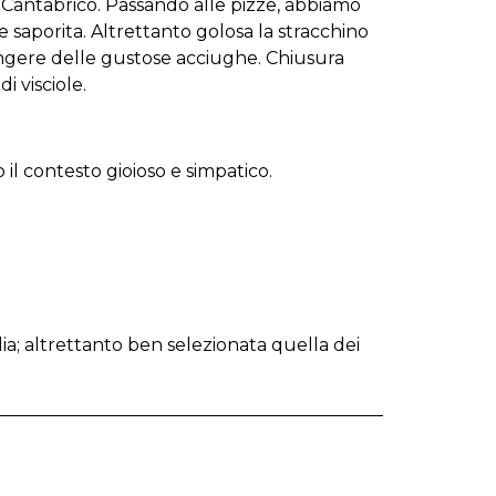
el Cantabrico. Passando alle pizze, abbiamo
 saporita. Altrettanto golosa la stracchino
iungere delle gustose acciughe. Chiusura
 visciole.
 il contesto gioioso e simpatico.
glia; altrettanto ben selezionata quella dei