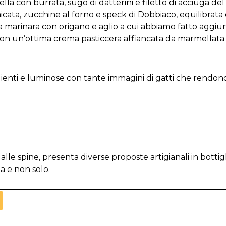
uella con burrata, sugo di datterini e filetto di acciuga d
ata, zucchine al forno e speck di Dobbiaco, equilibrata e
 la marinara con origano e aglio a cui abbiamo fatto agg
con un’ottima crema pasticcera affiancata da marmellata di
coglienti e luminose con tante immagini di gatti che rendono
e alle spine, presenta diverse proposte artigianali in botti
ia e non solo.