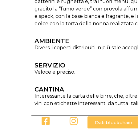
datterini e rughetta e, tra i fuori menù, q
gradito la “fumo verde” con provola affumic
e speck, con la base bianca e fragrante, e
dolce con la torta della nonna realizzata 
AMBIENTE
Diversi i coperti distribuiti in più sale ac
SERVIZIO
Veloce e preciso.
CANTINA
Interessante la carta delle birre, che, oltr
vini con etichette interessanti da tutta Ital
Dati blockchain