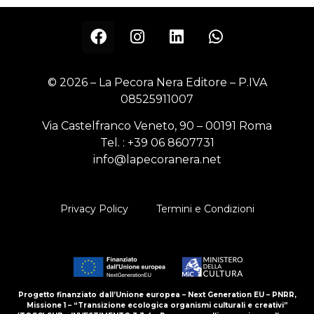
© 2026 – La Pecora Nera Editore – P.IVA
08525911007
Via Castelfranco Veneto, 90 – 00191 Roma
Tel. :
+39 06 8607731
info@lapecoranera.net
Privacy Policy
Termini e Condizioni
Progetto finanziato dall’Unione europea – Next Generation EU – PNRR,
Missione 1 – “Transizione ecologica organismi culturali e creativi”