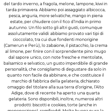
del tardo inverno, a fragola, melone, lampone, kiwi in
tarda primavera. Abbiamo poi assaggiato albicocca,
pesca, anguria, more selvatiche, mango in piena
estate, per chiudere con il fico d’India in primo
autunno. Un filo sotto gli altri gusti, comunque
assolutamente validi: abbiamo provato vari tipi di
cioccolato, tra cui due fondenti monorigine
(Camerun e Perù), lo zabaione, il pistacchio, la crema
al limone, per finire con il sorprendente pino mugo
dal sapore unico, con note fresche e mentolate,
balsamico e selvatico, un gusto imperdibile di grande
personalità, che consigliamo di degustare da solo in
quanto non facile da abbinare, e che costituisce il
marchio di fabbrica della gelateria, dichiarato
omaggio del titolare alla sua terra d’origine, l’Alto
Adige, dove di recente ha aperto una quarta
gelateria. Sono disponibili, inoltre, numerosi altri
prodotti: biscotti e cookies, torte (anche in
monoporzione), semifreddi. Molto buona pure la