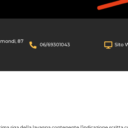
imondi, 87
06/69301043
Sito 
prima riga della lavagna contenente l’indicazione scritta c