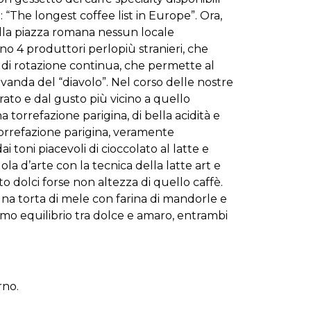
“The longest coffee list in Europe”. Ora,
ulla piazza romana nessun locale
o 4 produttori perlopiù stranieri, che
 di rotazione continua, che permette al
anda del “diavolo”. Nel corso delle nostre
rato e dal gusto più vicino a quello
 torrefazione parigina, di bella acidità e
 torrefazione parigina, veramente
toni piacevoli di cioccolato al latte e
a d’arte con la tecnica della latte art e
 dolci forse non altezza di quello caffè.
o una torta di mele con farina di mandorle e
ttimo equilibrio tra dolce e amaro, entrambi
rno.