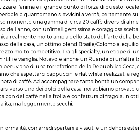
zare l’anima e il grande punto di forza di questo locale: 
iperbole o quantomeno si avvicini a verità, certamente s
esso momento una gamma di circa 20 caffè diversi di almen
 dell’anno, con un’intelligentissima e coraggiosa scelta
ca realmente molto ampia dello stato dell’arte della bev
sso della casa, un ottimo blend Brasile/Colombia, equilib
zzo molto competitivo. Tra gli specialty, un etiope di una
, mirtilli e vaniglia. Notevole anche un Ruanda di un’altra
eruviano di una torrefazione della Repubblica Ceca, dai 
he aspettarci cappuccini e flat white realizzati a regol
a nota di caffè. Ad accompagnare tanta bontà un comparto
irizzarsi verso uno dei dolci della casa: noi abbiamo provat
a con del caffè nella frolla e confettura di fragola, in o
inalità, ma leggermente secchi.
’informalità, con arredi spartani e vissuti e un dehors este