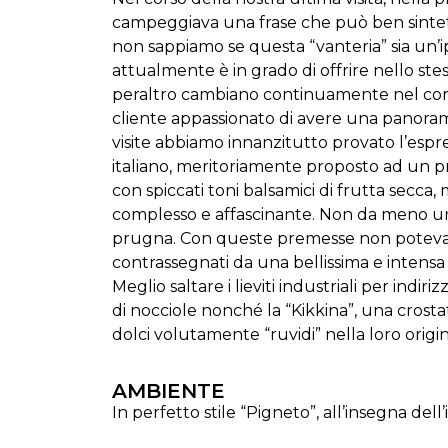
campeggiava una frase che può ben sintetiz
non sappiamo se questa “vanteria” sia un’
attualmente è in grado di offrire nello st
peraltro cambiano continuamente nel corso
cliente appassionato di avere una panorami
visite abbiamo innanzitutto provato l’espre
italiano, meritoriamente proposto ad un pre
con spiccati toni balsamici di frutta secca
complesso e affascinante. Non da meno un p
prugna. Con queste premesse non potevamo c
contrassegnati da una bellissima e intens
Meglio saltare i lieviti industriali per ind
di nocciole nonché la “Kikkina”, una crostat
dolci volutamente “ruvidi” nella loro orig
AMBIENTE
In perfetto stile “Pigneto”, all’insegna dell