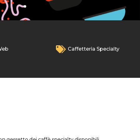
Web
Caffetteria Specialty
on gessetto dei caffè specialty disponibili