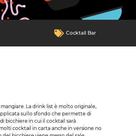
Cocktail Bar
angiare. La drink list è molto originale,
 applicata sullo sfondo che permette di
 bicchiere in cui il cocktail sarà
molti cocktail in carta anche in versione no
do del bicchiere viene messo del sale