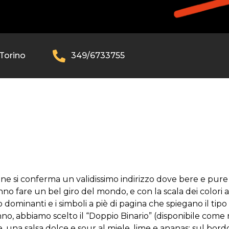
 Torino
349/6733755
ne si conferma un validissimo indirizzo dove bere e pure m
anno fare un bel giro del mondo, e con la scala dei colori
ominanti e i simboli a piè di pagina che spiegano il tipo di
no, abbiamo scelto il “Doppio Binario” (disponibile come 
e, una salsa dolce e sour al miele, lime e ananas; sul bor