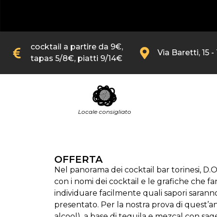
cocktail a partire da 9€,
Via Baretti, 15 -
tapas 5/8€, piatti 9/14€
Locale consigliato
OFFERTA
Nel panorama dei cocktail bar torinesi, D.O
con i nomi dei cocktail e le grafiche che f
individuare facilmente quali sapori saranno d
presentato. Per la nostra prova di quest’an
alcool), a base di tequila e mezcal con sag