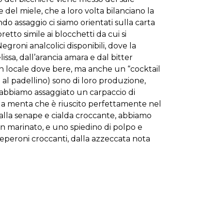
el miele, che a loro volta bilanciano la
do assaggio ci siamo orientati sulla carta
etto simile ai blocchetti da cui si
egroni analcolici disponibili, dove la
ssa, dall’arancia amara e dal bitter
un locale dove bere, ma anche un “cocktail
e al padellino) sono di loro produzione,
abbiamo assaggiato un carpaccio di
alla menta che è riuscito perfettamente nel
 alla senape e cialda croccante, abbiamo
ben marinato, e uno spiedino di polpo e
eperoni croccanti, dalla azzeccata nota