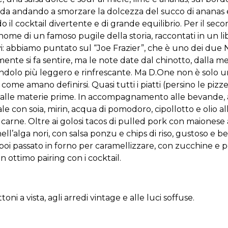
a andando a smorzare la dolcezza del succo di ananas e d
l cocktail divertente e di grande equilibrio. Per il secon
nome di un famoso pugile della storia, raccontati in un libr
tivi: abbiamo puntato sul “Joe Frazier”, che è uno dei due N
nte si fa sentire, ma le note date dal chinotto, dalla meli
dendolo più leggero e rinfrescante. Ma D.One non è solo 
come amano definirsi. Quasi tutti i piatti (persino le pizz
, alle materie prime. In accompagnamento alle bevande, 
le con soia, mirin, acqua di pomodoro, cipollotto e olio 
 carne. Oltre ai golosi tacos di pulled pork con maionese
nell’alga nori, con salsa ponzu e chips di riso, gustoso e 
oi passato in forno per caramellizzare, con zucchine e p
ottimo pairing con i cocktail.
oni a vista, agli arredi vintage e alle luci soffuse.