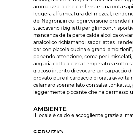
aromatizzato che conferisce una nota sapid
leggera affumicatura del mezcal, rendendo i
dei Negroni, in cui ogni versione prende il 
staccavano i biglietti per gli incontri spor
mancanza della parte calda alcolica ovviame
analcolico richiamano i sapori attesi, ren
bar con piccola cucina e grandi ambizioni”, 
ponendo attenzione, come per i miscelati
anguria cotta a bassa temperatura sotto sa
giocoso intento di evocare un carpaccio di
provato pure il carpaccio di orata avvolta 
calamaro spennellato con salsa tonkatsu, p
leggermente piccante che ha permesso un 
AMBIENTE
Il locale è caldo e accogliente grazie ai matt
SERVIZIO