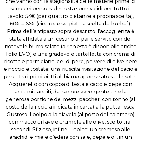
che vanno con la stagionalità delle materie prime, ci
sono dei percorsi degustazione validi per tutto il
tavolo: 54€ (per quattro pietanze a propria scelta),
60€ e 66€ (cinque e sei piatti a scelta dello chef).
Prima dell’antipasto sopra descritto, l’accoglienza è
stata affidata a un cestino di pane servito con del
notevole burro salato (a richiesta è disponibile anche
l’olio EVO) e una gradevole tartelletta con crema di
ricotta e parmigiano, gel di pere, polvere di olive nere
e nocciole tostate: una riuscita rivisitazione del cacio e
pere. Tra i primi piatti abbiamo apprezzato sia il risotto
Acquerello con coppa di testa e cacio e pepe con
agrumi canditi, dal sapore avvolgente, che la
generosa porzione dei mezzi paccheri con tonno (al
posto della ricciola indicata in carta) alla puttanesca.
Gustoso il polpo alla diavola (al posto del calamaro)
con macco di fave e crumble alle olive, scelto tra i
secondi. Sfizioso, infine, il dolce: un cremoso alle
arachidi e miele d’edera con sale, pepe e oli, in un