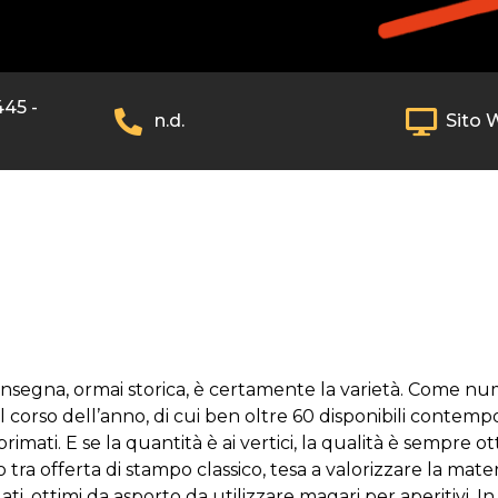
445 -
n.d.
Sito 
nsegna, ormai storica, è certamente la varietà. Come numer
l corso dell’anno, di cui ben oltre 60 disponibili contem
mati. E se la quantità è ai vertici, la qualità è sempre o
o tra offerta di stampo classico, tesa a valorizzare la mate
ati, ottimi da asporto da utilizzare magari per aperitivi. In 