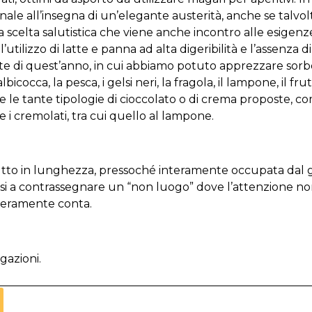
nale all’insegna di un’elegante austerità, anche se talvolta
celta salutistica che viene anche incontro alle esigenze 
l’utilizzo di latte e panna ad alta digeribilità e l’assenza
site di quest’anno, in cui abbiamo potuto apprezzare sorbet
bicocca, la pesca, i gelsi neri, la fragola, il lampone, il fru
e tante tipologie di cioccolato o di crema proposte, come
he i cremolati, tra cui quello al lampone.
pa tutto in lunghezza, pressoché interamente occupata dal 
quasi a contrassegnare un “non luogo” dove l’attenzione n
 veramente conta.
gazioni.