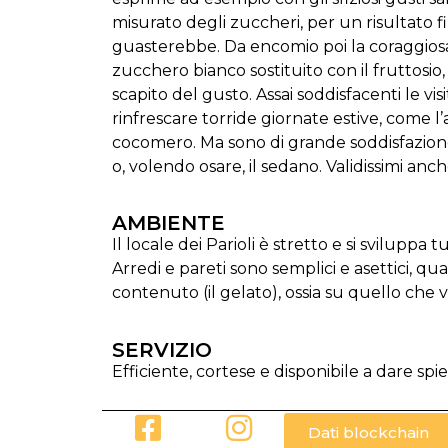
misurato degli zuccheri, per un risultato fi
guasterebbe. Da encomio poi la coraggiosa s
zucchero bianco sostituito con il fruttosio, 
scapito del gusto. Assai soddisfacenti le vi
rinfrescare torride giornate estive, come l’al
cocomero. Ma sono di grande soddisfazione l
o, volendo osare, il sedano. Validissimi anc
AMBIENTE
Il locale dei Parioli è stretto e si svilup
Arredi e pareti sono semplici e asettici, 
contenuto (il gelato), ossia su quello che
SERVIZIO
Efficiente, cortese e disponibile a dare spie
Dati blockchain