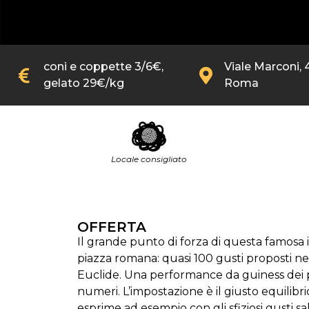
coni e coppette 3/6€,
Viale Marconi, 
gelato 29€/kg
Roma
Locale consigliato
OFFERTA
Il grande punto di forza di questa famosa i
piazza romana: quasi 100 gusti proposti ne
Euclide. Una performance da guiness dei pri
numeri. L’impostazione è il giusto equilibri
esprime ad esempio con gli sfiziosi gusti sal