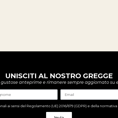
UNISCITI AL NOSTRO GREGGE
rire gustose anteprime e rimanere sempre aggiornato su e
ali ai sensi del Regolamento (UE) 2016/679 (GDPR) e della normativa it
Invia